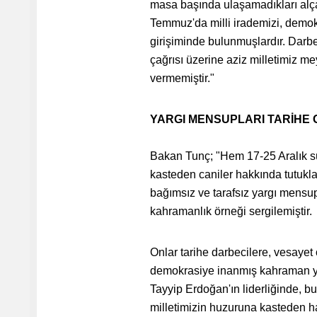
masa başında ulaşamadıkları alça
Temmuz'da milli irademizi, demokr
girişiminde bulunmuşlardır. Darb
çağrısı üzerine aziz milletimiz m
vermemiştir."
YARGI MENSUPLARI TARİHE 
Bakan Tunç; "Hem 17-25 Aralık s
kasteden caniler hakkında tutukla
bağımsız ve tarafsız yargı mensup
kahramanlık örneği sergilemiştir.
Onlar tarihe darbecilere, vesayet
demokrasiye inanmış kahraman y
Tayyip Erdoğan'ın liderliğinde, b
milletimizin huzuruna kasteden hai