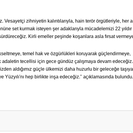
esayetçi zihniyetin kalıntılarıyla, hain terör örgütleriyle, her 
üne set kurmak isteyen şer adaklarıyla mücadelemizi 22 yıldır
 sürdüreceğiz. Kirli emeller peşinde koşanlara asla fırsat vermey
kseltmeye, temel hak ve özgürlükleri koruyarak güçlendirmeye,
adaletin tecellisi için gece gündüz çalışmaya devam edeceğiz.
izden aldığımız güçle ülkemizi daha huzurlu bir geleceğe taşıya
ye Yüzyılı'nı hep birlikte inşa edeceğiz." açıklamasında bulundu