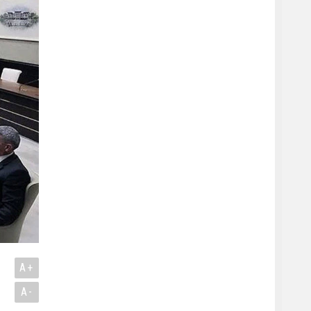
A+
A-