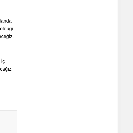
alanda
 olduğu
eceğiz.
 İç
cağız.
.