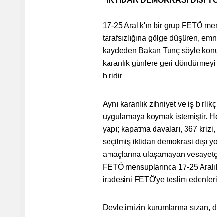
"İKTİDAR DEMOKRASİ DIŞI 
17-25 Aralık'ın bir grup FETÖ men
tarafsızlığına gölge düşüren, emni
kaydeden Bakan Tunç söyle konuş
karanlık günlere geri döndürmeyi 
biridir.
Aynı karanlık zihniyet ve iş birlik
uygulamaya koymak istemiştir. Her 
yapı; kapatma davaları, 367 krizi
seçilmiş iktidarı demokrasi dışı yo
amaçlarına ulaşamayan vesayetçi z
FETÖ mensuplarınca 17-25 Aralık
iradesini FETÖ'ye teslim edenleri
Devletimizin kurumlarına sızan, d