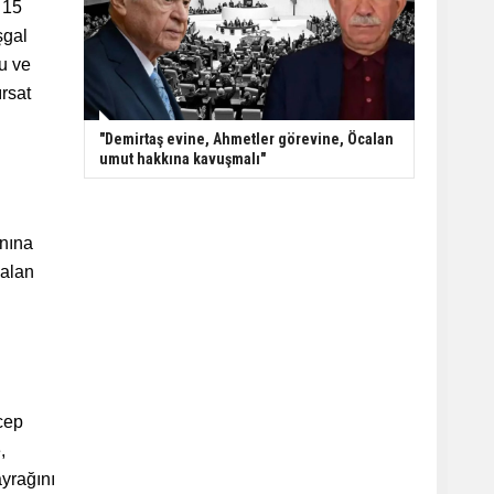
 15
şgal
u ve
ırsat
"Demirtaş evine, Ahmetler görevine, Öcalan
umut hakkına kavuşmalı"
nına
 alan
cep
,
ayrağını