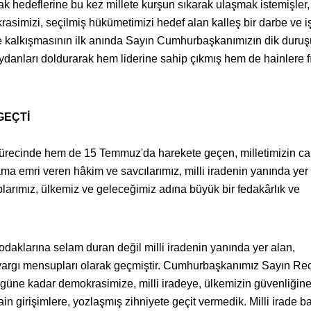
k hedeflerine bu kez millete kurşun sıkarak ulaşmak istemişler,
asimizi, seçilmiş hükümetimizi hedef alan kalleş bir darbe ve i
e kalkışmasının ilk anında Sayın Cumhurbaşkanımızın dik duruş
eydanları doldurarak hem liderine sahip çıkmış hem de hainlere f
GEÇTİ
ürecinde hem de 15 Temmuz'da harekete geçen, milletimizin ca
ma emri veren hâkim ve savcılarımız, milli iradenin yanında yer
larımız, ülkemiz ve geleceğimiz adına büyük bir fedakârlık ve
 odaklarına selam duran değil milli iradenin yanında yer alan,
argı mensupları olarak geçmiştir. Cumhurbaşkanımız Sayın Re
ugüne kadar demokrasimize, milli iradeye, ülkemizin güvenliğine
n girişimlere, yozlaşmış zihniyete geçit vermedik. Milli irade b