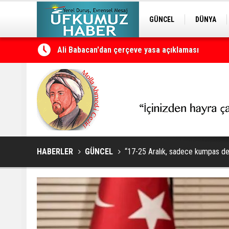
GÜNCEL
DÜNYA
EDİTÖRDEN
KURDÎ
Petrol erzan bû
HABERLER
GÜNCEL
“17-25 Aralık, sadece kumpas deği