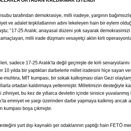
YOLLARLA ORTADAN KALDIRMAK İSTENDİ"
subu tarafından demokrasiye, milli iradeye, yargının bağımsızlı
yet ve adalet teşkilatlarının adını lekeleyen hain bir eylem old
tu; "17-25 Aralık; anayasal düzeni yok sayarak demokrasimizi
amaçlayan, milli irade düşmanı vesayetçi aklın kirli operasyonl
çileri, sadece 17-25 Aralık'ta değil geçmişte de kirli senaryolarını
10 yılda bir yaptıkları darbelerle millet iradesini hiçe sayan ve
, e-muhtıra, MİT kumpası, bir sokak kalkışması olan Gezi olayları
llarla ortadan kaldırmaya yeltenmiştir. Milletimizin desteğiyle ka
ihniyet, bu kez de yıllarca devletin içinde sinsice yuvalanmış
'ta emniyet ve yargı üzerinden darbe yapmaya kalkmış ancak ak
n kumpası boşa çıkmıştır.
esteğini yurt dışı kaynaklı şer odaklarının yaptığı hain FETÖ me