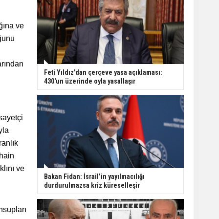
ğına ve
uğunu
arından
Feti Yıldız'dan çerçeve yasa açıklaması:
430'un üzerinde oyla yasallaşır
sayetçi
yla
ranlık
 hain
lını ve
Bakan Fidan: İsrail’in yayılmacılığı
durdurulmazsa kriz küreselleşir
nsupları