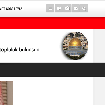
ET COĞRAFYASI
7 yıl sonra Serê Kaniyê'ye dönüşler yarın başlıyor