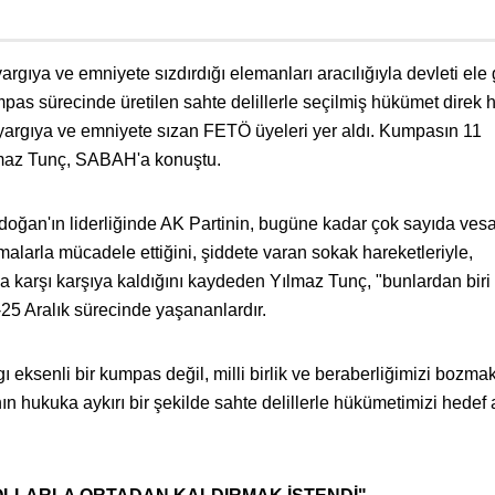
gıya ve emniyete sızdırdığı elemanları aracılığıyla devleti ele
umpas sürecinde üretilen sahte delillerle seçilmiş hükümet direk 
yargıya ve emniyete sızan FETÖ üyeleri yer aldı. Kumpasın 11
maz Tunç, SABAH'a konuştu.
ğan'ın liderliğinde AK Partinin, bugüne kadar çok sayıda ves
malarla mücadele ettiğini, şiddete varan sokak hareketleriyle,
a karşı karşıya kaldığını kaydeden Yılmaz Tunç, "bunlardan biri
25 Aralık sürecinde yaşananlardır.
 eksenli bir kumpas değil, milli birlik ve beraberliğimizi bozma
hukuka aykırı bir şekilde sahte delillerle hükümetimizi hedef a