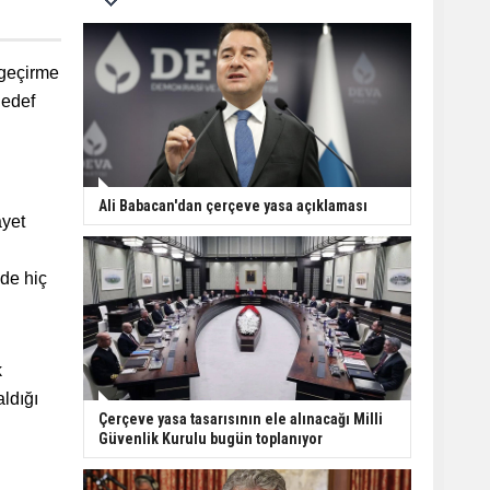
 geçirme
hedef
Ali Babacan'dan çerçeve yasa açıklaması
ayet
 de hiç
k
ldığı
Çerçeve yasa tasarısının ele alınacağı Milli
Güvenlik Kurulu bugün toplanıyor