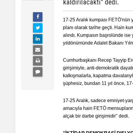
kaldırılacaktı" dedi.
17-25 Aralık kumpası FETÖ'nün yar
planı olarak tarihe geçti. Hain k
alındı. Kumpasın başrolünde ise 
yıldönümünde Adalet Bakanı Yıl
Cumhurbaşkanı Recep Tayyip Erdo
girişimiyle, anti-demokratik dayat
kalkışmalarla, kapatma davalarıyl
şüphesiz, bundan 11 yıl önce, 17-
17-25 Aralık, sadece emniyet-yargı
amacıyla hain FETÖ mensuplarının 
alçak bir darbe girişimidir" dedi.